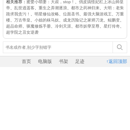
相关推荐：
蜜爱小萌妻：大叔，stop！
、
俏皮搞怪妃杠上冰山帅皇
帝
、
乱世逍遥客
、
重生之弄潮逐浪
、
都市之药神归来
、
大明：老朱
跪求我贪污！
、
明星修仙攻略
、
位面圣书
、
最强大脑游戏王
、
万重
楼
、
万古帝皇
、
小姐的秣马奴
、
成龙历险记之家师刀龙
、
鲲鹏变
、
超品命师
、
驱魔修炼手册
、
冷剑天涯
、
都市妖孽至尊
、
星灯传奇
、
超学院之丑女逆袭
首页
电脑版
书架
足迹
↑返回顶部