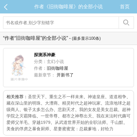
作者《旧街咖啡屋》的全部小说
首页
“作者“旧街咖啡屋”的全部小说” -
(最多显示100条)
探测系神豪
分类：玄幻小说
作者：
旧街咖啡屋
最新章节：
开新书了
相关推荐：
圣世天下
、
重生之不一样未来
、
神途皇座
、
道道相争
、
藏在深山里的明珠
、
大漕商
、
精灵时代之超神玩家
、
流浪地球之超
级商人
、
银子太多怎么办
、
悲剧天才
、
我的女友是美女总裁
、
超神
学院之灭霸降临
、
一世帝尊
、
都市之神尊出天
、
我在末法时代薅可
爱师父羊毛
、
穿越1979
、
从武道世界开始的全职法师
、
千山默
、
美食的俘虏之暴食厨师
、
星妻蜜蜜宠：总裁爹地，好给力