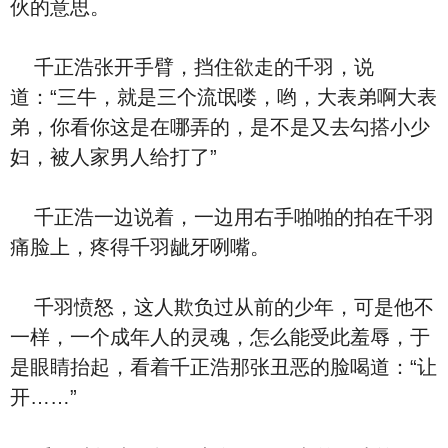
伙的意思。
千正浩张开手臂，挡住欲走的千羽，说
道：“三牛，就是三个流氓喽，哟，大表弟啊大表
弟，你看你这是在哪弄的，是不是又去勾搭小少
妇，被人家男人给打了”
千正浩一边说着，一边用右手啪啪的拍在千羽
痛脸上，疼得千羽龇牙咧嘴。
千羽愤怒，这人欺负过从前的少年，可是他不
一样，一个成年人的灵魂，怎么能受此羞辱，于
是眼睛抬起，看着千正浩那张丑恶的脸喝道：“让
开……”