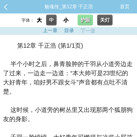
魅魂传_第12章 千正浩
首页
大
中
小
护眼
关灯
字体：
上一章
目录
下一章
第12章 千正浩 (第1/1页)
半个小时之后，鼻青脸肿的千羽从小道旁边走
了过来，一边走一边道：“本大帅可是23世纪的
大好青年，咱好男不跟女斗”声音都有点吐不清
楚。
这时候，小道旁的树丛里又出现那两个狐朋狗
友的身影。