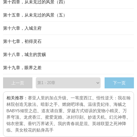
第十四章，从未见过的风景（四）
第十五章，从未见过的风景（五）
第十六章，入城主府
第十七章，初得灵石
第十八章，城主的赏赐
第十九章，眼界之差
上一页
下一页
相关推荐：
赛亚人里的加点升级
、
一苇度西江
、
悟性逆天：我在翰
林院创造无敌法
、
暗影之手
、
燃烧吧球魂
、
温僖贵妃传
、
海贼之
BABY5倾世之恋
、
道友请自重
、
穿越方式错误的宠物小精灵
、
万
界穹顶
、
龙虎香江
、
蜜爱宠婚
、
冰封印刻
、
妙道天机
、
幻元神尊
、
锦衣密案
、
垂钓万界诸天
、
我的青春就是混
、
英雄联盟之死神降
临
、
美女校花的贴身高手