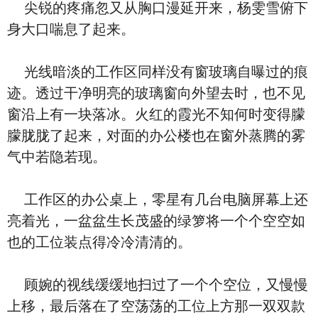
尖锐的疼痛忽又从胸口漫延开来，杨雯雪俯下
身大口喘息了起来。
光线暗淡的工作区同样没有窗玻璃自曝过的痕
迹。透过干净明亮的玻璃窗向外望去时，也不见
窗沿上有一块落冰。火红的霞光不知何时变得朦
朦胧胧了起来，对面的办公楼也在窗外蒸腾的雾
气中若隐若现。
工作区的办公桌上，零星有几台电脑屏幕上还
亮着光，一盆盆生长茂盛的绿箩将一个个空空如
也的工位装点得冷冷清清的。
顾婉的视线缓缓地扫过了一个个空位，又慢慢
上移，最后落在了空荡荡的工位上方那一双双款