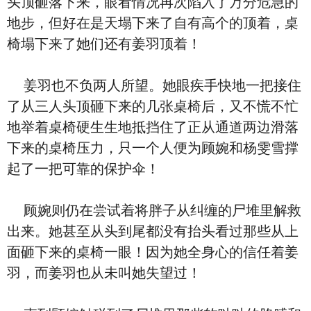
头顶砸落下来，眼看情况再次陷入了万分危急的
地步，但好在是天塌下来了自有高个的顶着，桌
椅塌下来了她们还有姜羽顶着！
姜羽也不负两人所望。她眼疾手快地一把接住
了从三人头顶砸下来的几张桌椅后，又不慌不忙
地举着桌椅硬生生地抵挡住了正从通道两边滑落
下来的桌椅压力，只一个人便为顾婉和杨雯雪撑
起了一把可靠的保护伞！
顾婉则仍在尝试着将胖子从纠缠的尸堆里解救
出来。她甚至从头到尾都没有抬头看过那些从上
面砸下来的桌椅一眼！因为她全身心的信任着姜
羽，而姜羽也从未叫她失望过！