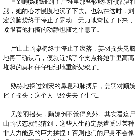
直到顾婉触碰到了尸堆里那些软哒哒的胳膊和
腿，她的心才慢慢地沉了下去。也就在这时，刘
宏的脑袋终于停止了晃动，无力地耷拉了下来，
紧跟着他抽搐的动静也随之平息了。
尸山上的桌椅终于停止了滚落，姜羽摇头晃脑
地再三确认后，便就近找了个支点将她手里高高
堆起的桌椅仔仔细细地重新架稳了。
熟练地探过刘宏的鼻息和脉搏后，姜羽对顾婉
摇了摇头：这个人已经失去了生气。
见姜羽摇头，顾婉倒不觉得意外。其实看这尸
山的状态就能猜到，这些人生前定然遭受过某种
非人力能及的巨力揉捏！否则他们的尸身不会像