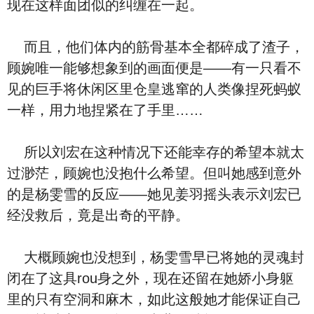
现在这样面团似的纠缠在一起。
而且，他们体内的筋骨基本全都碎成了渣子，
顾婉唯一能够想象到的画面便是——有一只看不
见的巨手将休闲区里仓皇逃窜的人类像捏死蚂蚁
一样，用力地捏紧在了手里……
所以刘宏在这种情况下还能幸存的希望本就太
过渺茫，顾婉也没抱什么希望。但叫她感到意外
的是杨雯雪的反应——她见姜羽摇头表示刘宏已
经没救后，竟是出奇的平静。
大概顾婉也没想到，杨雯雪早已将她的灵魂封
闭在了这具rou身之外，现在还留在她娇小身躯
里的只有空洞和麻木，如此这般她才能保证自己