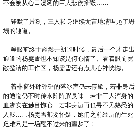
不会被从心口漫延的巨大悲伤摧毁……
静默了片刻，三人转身继续无言地清理起了坍
塌的通道。
等眼前终于豁然开朗的时候，最后一个才走出
通道的杨雯雪也不知该是何心情了。看着眼前宽
敞整洁的工作区，杨雯雪还有点儿心神恍惚。
若非窗外砰砰砰的落冰声仍未停歇，若非身后
的通道仍不时传来阵阵腥臭味，若非三人浑身的
血迹实在触目惊心，若非身边再也寻不见熟悉的
人影……杨雯雪都要怀疑，她们之前经历的生死
危难只是一场醒不过来的噩梦了！