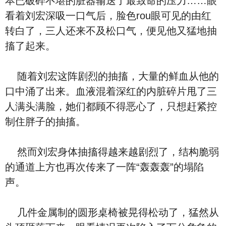
本已破碎不堪的脏器输送了最致命的压力……眼
看着刘宏深吸一口气后，脸色rou眼可见的由红
转白了，三人还来不及松口气，便见他又猛地抽
搐了起来。
随着刘宏这阵剧烈的抽搐，大量的鲜血从他的
口中涌了出来。血液混着深红的内脏碎片甩了三
人满头满脸，她们都顾不得恶心了，只想赶紧控
制住胖子的抽搐。
然而刘宏身体抽搐得越来越剧烈了，结构脆弱
的通道上方也再次传来了一阵“轰轰轰”的塌陷
声。
几件金属制的圆形桌椅被晃得松动了，猛然从