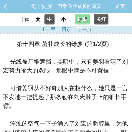
纪十卷_第十四章 茁壮成长的绿萝
首页
大
中
小
护眼
关灯
字体：
上一章
目录
下一页
第十四章 茁壮成长的绿萝 (第1/2页)
光线被尸堆遮挡，黑暗中，只有姜羽看清了刘
宏努力瞪大的双眼，那眼中满是不可置信！
可惜姜羽从不好奇别人在想什么，她只是一言
不发地一把提起了那条勒在刘宏脖子上的细长手
臂。
浑浊的空气一下子涌入了刘宏的胸腔里，为他