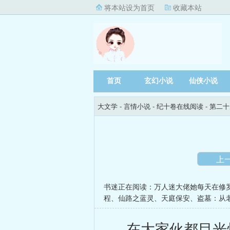
将本站设为首页
收藏本站
首页
玄幻小说
仙侠小说
大文学
- 言情小说 -
纪十卷在线阅读
- 第二
上
书迷正在阅读：
万人迷大佬她每天在修
程
、
仙路之蓝灵
、
天庭保安
、
盗墓：从
在大家伙都目光炯