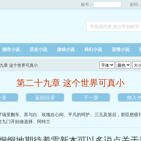
账号：
密码
都市小说
历史小说
游戏小说
科幻小说
言情小说
十九章 这个世界可真小
第二十九章 这个世界可真小
一章
返回目录
下一章
加入
罗场里翻车
、
苏与白
、
玫瑰在心间
、
平凡的呵护
、
三元及第后，群臣怒喷
老九门开始做选择
、
阿特兰
炯地期待着雷新杰可以多说点关于