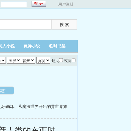
：
用户注册
同人小说
灵异小说
临时书架
翻页
夜间
书签
礼乐崩坏
、
从魔法世界开始的异世界旅
新人类的东西时。