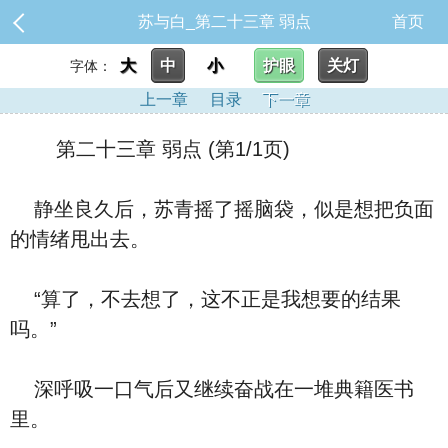
苏与白_第二十三章 弱点
首页
大
中
小
护眼
关灯
字体：
上一章
目录
下一章
第二十三章 弱点 (第1/1页)
静坐良久后，苏青摇了摇脑袋，似是想把负面
的情绪甩出去。
“算了，不去想了，这不正是我想要的结果
吗。”
深呼吸一口气后又继续奋战在一堆典籍医书
里。