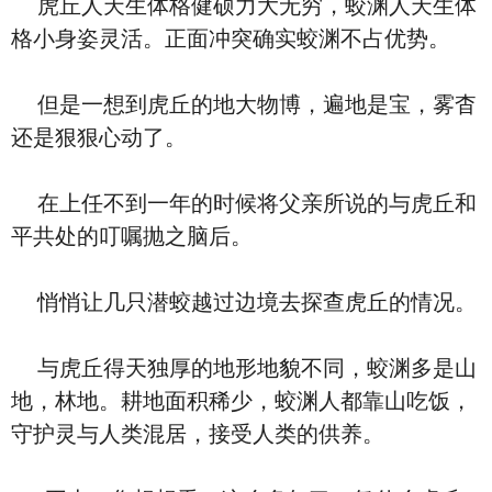
虎丘人天生体格健硕力大无穷，蛟渊人天生体
格小身姿灵活。正面冲突确实蛟渊不占优势。
但是一想到虎丘的地大物博，遍地是宝，雾杳
还是狠狠心动了。
在上任不到一年的时候将父亲所说的与虎丘和
平共处的叮嘱抛之脑后。
悄悄让几只潜蛟越过边境去探查虎丘的情况。
与虎丘得天独厚的地形地貌不同，蛟渊多是山
地，林地。耕地面积稀少，蛟渊人都靠山吃饭，
守护灵与人类混居，接受人类的供养。