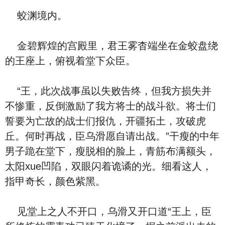
蛟渊境内。
金碧辉煌的宫殿里，君王雾杳端坐在金蛟盘绕
的王座上，俯视着堂下众臣。
“王，此次战事虽以失败告终，但我方损失并
不惨重，反倒激励了我方将士的战斗欲。将士们
誓要为亡故的战士们报仇，开疆拓土，攻破虎
丘。何时再战，臣乌滑愿自请出战。”干瘦的中年
男子跪在堂下，瘦脱相的脸上，青筋布满额头，
太阳xue凹陷，双眼闪着诡谲的光。细看这人，
指甲奇长，颜色紫黑。
见堂上之人不开口，乌滑又开口道“王上，臣