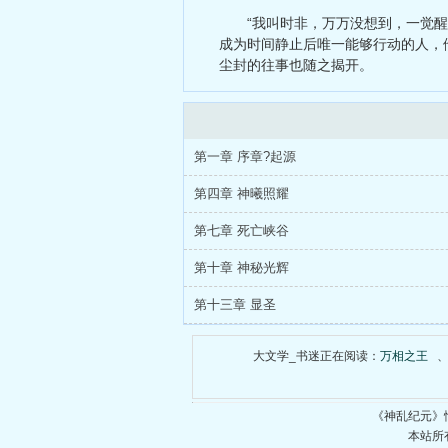
大佬成长
、
“我叫时非，万万没想到，一觉
成为时间静止后唯一能够行动的人，
尘封的往事也随之揭开。
第一章 序章?起源
第四章 神曦照耀
第七章 死亡峡谷
第十章 神秘光辉
第十三章 显圣
大文学_书迷正在阅读：
万相之王
《神乱纪元》
本站所