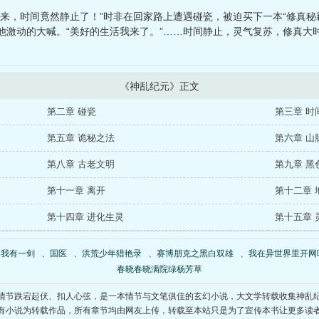
星海与月还有你
、
春晓春晓满院绿杨芳草
醒来，时间竟然静止了！”时非在回家路上遭遇碰瓷，被迫买下一本“修真秘
他激动的大喊。“美好的生活我来了。”……时间静止，灵气复苏，修真大
《神乱纪元》正文
第二章 碰瓷
第三章 时
第五章 诡秘之法
第六章 山
第八章 古老文明
第九章 黑
第十一章 离开
第十二章 
第十四章 进化生灵
第十五章 
、
我有一剑
、
国医
、
洪荒少年猎艳录
、
赛博朋克之黑白双雄
、
我在异世界里开网
春晓春晓满院绿杨芳草
情节跌宕起伏、扣人心弦，是一本情节与文笔俱佳的玄幻小说，大文学转载收集神乱
有小说为转载作品，所有章节均由网友上传，转载至本站只是为了宣传本书让更多读