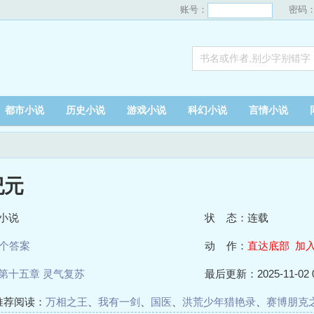
账号：
密码
都市小说
历史小说
游戏小说
科幻小说
言情小说
纪元
小说
状 态：连载
个答案
动 作：
直达底部
加
第十五章 灵气复苏
最后更新：2025-11-02 0
推荐阅读：
万相之王
、
我有一剑
、
国医
、
洪荒少年猎艳录
、
赛博朋克