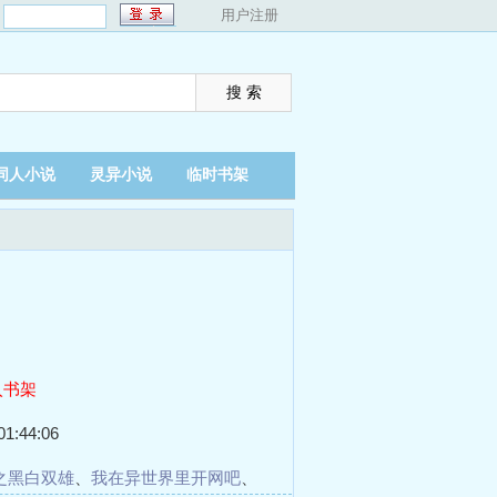
：
用户注册
同人小说
灵异小说
临时书架
入书架
1:44:06
之黑白双雄
、
我在异世界里开网吧
、