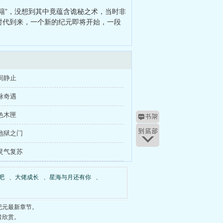
籍”，没想到其中竟蕴含诡秘之术，当时非
时代到来，一个新的纪元即将开始，一段
间静止
脉奇遇
色木匣
地狱之门
灵气复苏
吧
、
大佬成长
、
星海与月还有你
、
纪元最新章节。
者欣赏。