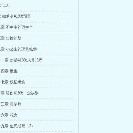
 仨人
 如梦令#183;预言
章 不幸中的万幸？
章 失控的劫
章 小公主的玩具城堡
一章 勿断#183;式号式呼
四章 重生
七章 残忆燃烧
章 暗伤#183;一念诀别
三章 霜杀片
六章 花火
九章 生死成荒（3）