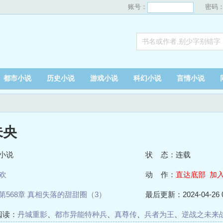
账号：
密码
都市小说
历史小说
游戏小说
科幻小说
言情小说
未央
小说
状 态：连载
欢
动 作：
直达底部
加
第568章 真相失落的甜甜圈（3）
最后更新：2024-04-26 0
阅读：
丹城重影
、
都市异能特种兵
、
真尊传
、
兵者为王
、
逆战之未来