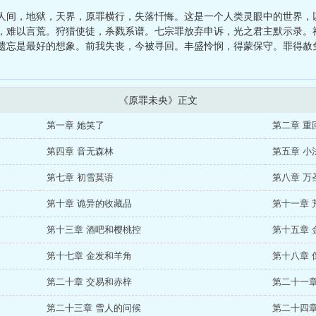
武逆苍澜
、
重生之娱乐金融
人间，地狱，天界，原罪横行，失落忏悔。这是一个人类灵眼中的世界，
，难以言荒。狩猎使徒，杀戮系谱。七宗罪放弃申诉，光之君主默示录。
遗忘是最好的想象。前我失丧，今被寻回。丰盛怜悯，得蒙保守。罪得赦
《原罪未央》正文
第一章 她笑了
第二章 重
第四章 音无森林
第五章 小
第七章 初雪莫语
第八章 万
第十章 诡异的收藏品
第十一章 
第十三章 酒吧和樱桃控
第十五章 
第十七章 金发和羊角
第十八章 
第二十章 交易和赤梓
第二十一章
第二十三章 雪人的问候
第二十四章