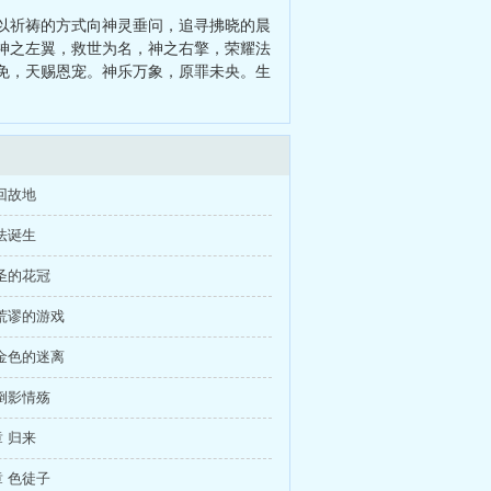
以祈祷的方式向神灵垂问，追寻拂晓的晨
神之左翼，救世为名，神之右擎，荣耀法
免，天赐恩宠。神乐万象，原罪未央。生
回故地
法诞生
圣的花冠
荒谬的游戏
金色的迷离
倒影情殇
 归来
 色徒子