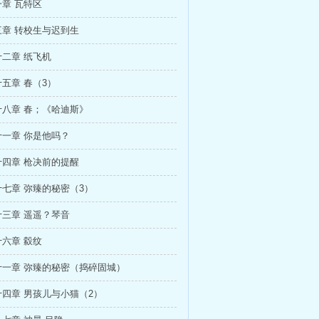
章 瓦特区
章 转校生与迟到生
二章 纸飞机
五章 春（3）
八章 春；《哈迪斯》
一章 你是他吗？
四章 枪决前的提醒
七章 弥臻的秘密（3）
三章 遥遥？琴音
六章 縠纹
十一章 弥臻的秘密（捣碎固城）
四章 男孩儿与小猫（2）