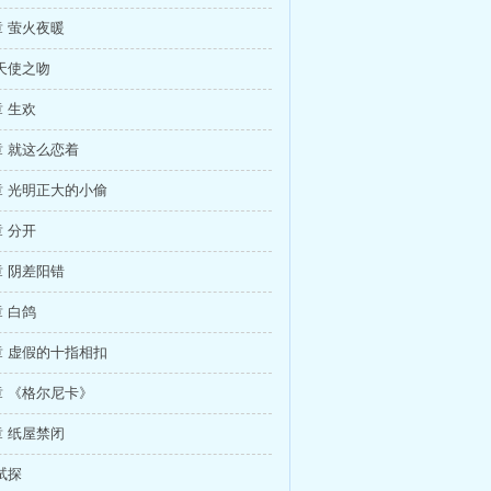
 萤火夜暖
天使之吻
 生欢
 就这么恋着
 光明正大的小偷
 分开
 阴差阳错
 白鸽
 虚假的十指相扣
 《格尔尼卡》
 纸屋禁闭
试探