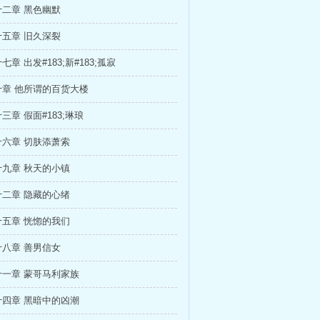
二章 黑色幽默
五章 旧久深裂
章 出发#183;新#183;孤寂
章 他所谓的百货大楼
三章 假面#183;琳琅
六章 切肤添萧索
九章 秋天的小镇
二章 隐藏的心绪
五章 恍惚的我们
八章 善男信女
一章 蒙哥马利家族
四章 黑暗中的凶潮