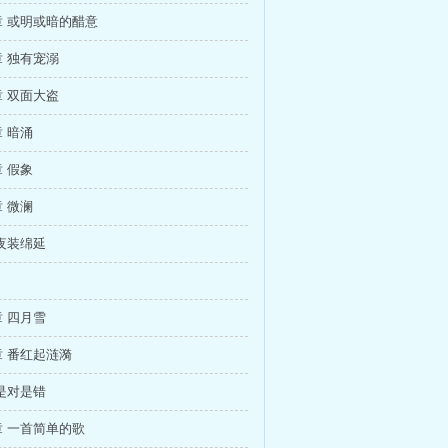
 或明或暗的醋意
 独有宠溺
 双面大盗
 暗涌
 假象
 微澜
夜装绵延
 四月雪
 番红起涟漪
是对是错
 一首简单的歌