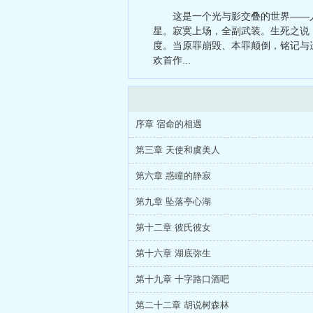
商战教父
、
这是一个光与影交叠的世界——
星。寂寞上场，全副武装。生死之说
度。当原罪崩毁、本罪颠倒，铭记与
欢首作...
序章 宿命的相遇
第三章 天使和虞美人
第六章 惑瞳的静寂
第九章 坠落亭心湖
第十二章 彼氏彼女
第十六章 湖底弥生
第十九章 十字路口酒吧
第二十二章 胡说树森林