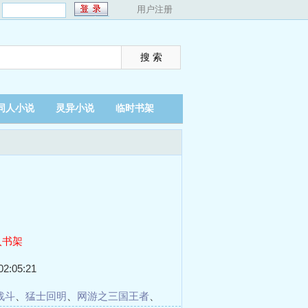
：
用户注册
同人小说
灵异小说
临时书架
入书架
2:05:21
战斗
、
猛士回明
、
网游之三国王者
、