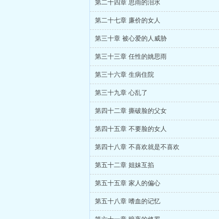
第二十四章 思雨的泪水
第二十七章 廉价的女人
第三十章 被心爱的人威胁
第三十三章 任性的姚思雨
第三十六章 生病住院
第三十九章 心乱了
第四十二章 撕破脸的父女
第四十五章 不要脸的女人
第四十八章 不喜欢就是不喜欢
第五十二章 姐妹互掐
第五十五章 家人的偏心
第五十八章 嗜血的记忆