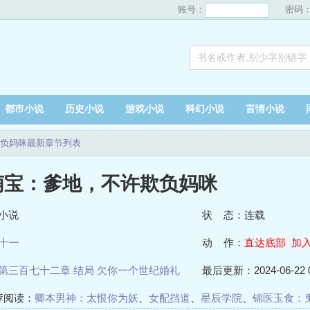
账号：
密码
都市小说
历史小说
游戏小说
科幻小说
言情小说
负妈咪最新章节列表
萌宝：爹地，不许欺负妈咪
小说
状 态：连载
十一
动 作：
直达底部
加
第三百七十二章 结局 欠你一个世纪婚礼
最后更新：2024-06-22 0
荐阅读：
卿本男神：太恨你为妖
、
女配挡道
、
星辰学院
、
锦医玉食：