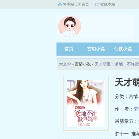
将本站设为首页
收藏本站
首页
玄幻小说
仙侠小说
大文学
- 言情小说 -
天才萌宝：爹地，不许欺
天才
分类：言情
作 者：
梦
最新章节：
梦十一_推