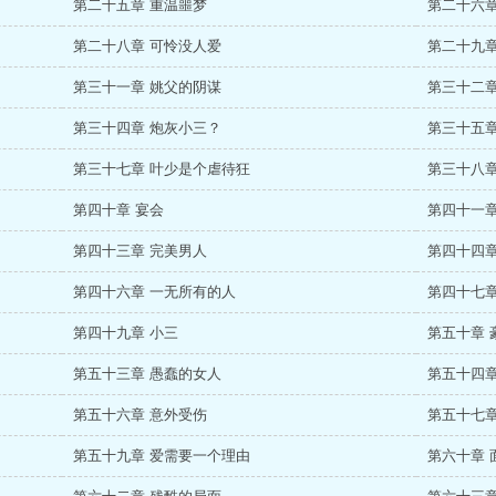
第二十五章 重温噩梦
第二十六章
第二十八章 可怜没人爱
第二十九章
第三十一章 姚父的阴谋
第三十二章
第三十四章 炮灰小三？
第三十五章
第三十七章 叶少是个虐待狂
第三十八章
第四十章 宴会
第四十一章
第四十三章 完美男人
第四十四章
第四十六章 一无所有的人
第四十七章
第四十九章 小三
第五十章 
第五十三章 愚蠢的女人
第五十四章 
第五十六章 意外受伤
第五十七章
第五十九章 爱需要一个理由
第六十章 