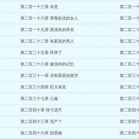
第二百一十三章 杀意
第二百一十
第二百一十六章 养尊处优的女人
第二百一
第二百一十九章 莫须有的罪名
第二百二十
第二百二十二章 有家室的男人
第二百二十
第二百二十五章 怀孕了
第二百二十
第二百二十八章 被洗掉的记忆
第二百二十
第二百三十一章 没有星星的夜空
第二百三十
第二百三十四章 巨大杀意
第二百三十
第二百三十七章 心殇
第二百三十
第二百四十章 得寸进尺
第二百四十
第二百四十三章 流产？
第二百四十
第二百四十六章 陷害她
第二百四十