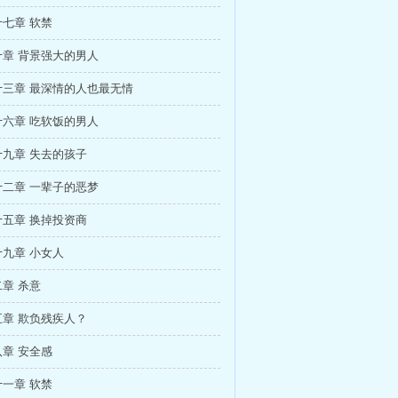
七章 软禁
章 背景强大的男人
十三章 最深情的人也最无情
六章 吃软饭的男人
九章 失去的孩子
二章 一辈子的恶梦
五章 换掉投资商
九章 小女人
章 杀意
章 欺负残疾人？
章 安全感
一章 软禁