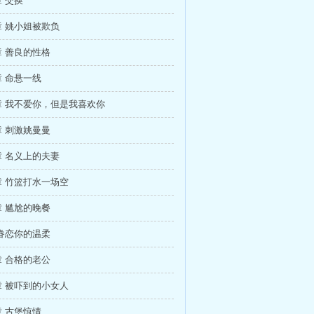
 交换
 姚小姐被欺负
 善良的性格
 命悬一线
章 我不爱你，但是我喜欢你
 刺激姚曼曼
 名义上的夫妻
 竹篮打水一场空
 尴尬的晚餐
眷恋你的温柔
 合格的老公
 被吓到的小女人
 古堡惊情