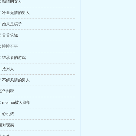
 痴情的女人
 冷血无情的男人
 她只是棋子
 苦苦求饶
 愤愤不平
 继承者的游戏
 抢男人
 不解风情的男人
豪华别墅
meimei被人绑架
 心机婊
面对现实