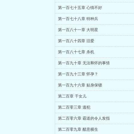
第一百七十五章 心情不好
第一百七十八章 特种兵
第一百八十一章 大明星
第一百八十四章 旧爱
第一百八十七章 杀机
第一百九十章 无法释怀的事情
第一百九十三章 怀孕？
第一百九十六章 贴身保镖
第二百章 干女儿
第二百零三章 逃犯
第二百零六章 霸道的令人发指
第二百零九章 醋意横生