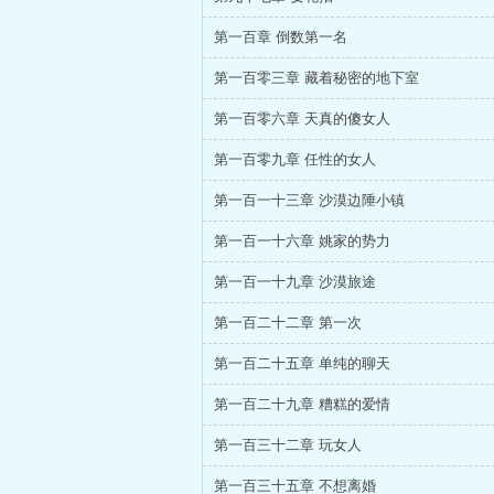
第一百章 倒数第一名
第一百零三章 藏着秘密的地下室
第一百零六章 天真的傻女人
第一百零九章 任性的女人
第一百一十三章 沙漠边陲小镇
第一百一十六章 姚家的势力
第一百一十九章 沙漠旅途
第一百二十二章 第一次
第一百二十五章 单纯的聊天
第一百二十九章 糟糕的爱情
第一百三十二章 玩女人
第一百三十五章 不想离婚