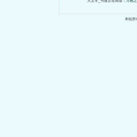
大文学_书迷正在阅读：
万相之
本站所