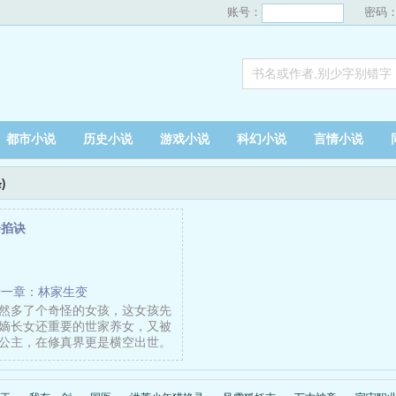
账号：
密码
都市小说
历史小说
游戏小说
科幻小说
言情小说
)
会掐诀
十一章：林家生变
然多了个奇怪的女孩，这女孩先
嫡长女还重要的世家养女，又被
公主，在修真界更是横空出世。
……