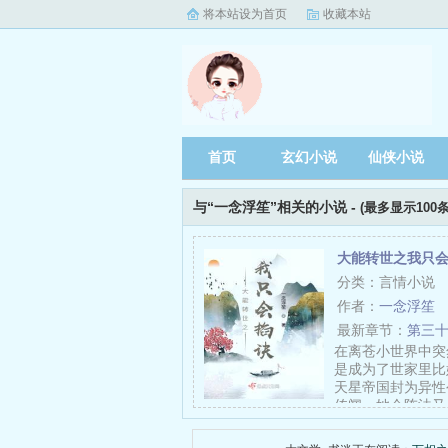
将本站设为首页
收藏本站
首页
玄幻小说
仙侠小说
与“一念浮笙”相关的小说 -
(最多显示100条
大能转世之我只
分类：言情小说
作者：
一念浮笙
最新章节：
第三
在离苍小世界中突
是成为了世家里比
天星帝国封为异性
传闻，她会阵法又