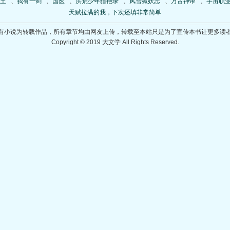
王
、
我有一剑
、
国医
、
洪荒少年猎艳录
、
风雪狐妖志
、
万古神帝
、
宇宙职
天赋拉满的我，下次还填非常简单
有小说为转载作品，所有章节均由网友上传，转载至本站只是为了宣传本书让更多读
Copyright © 2019 大文学 All Rights Reserved.