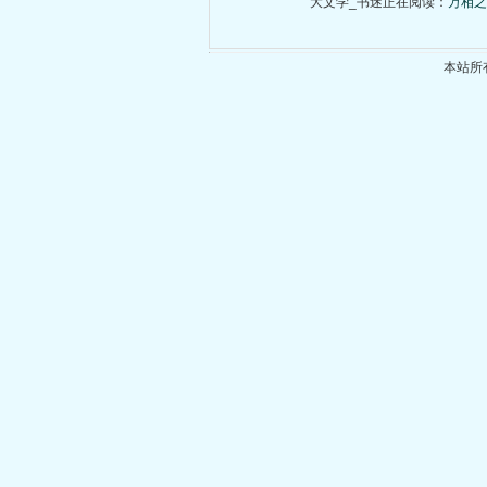
大文学_书迷正在阅读：
万相之
本站所