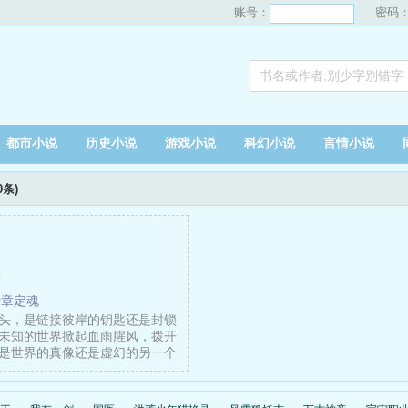
账号：
密码
都市小说
历史小说
游戏小说
科幻小说
言情小说
0条)
薇
十章定魂
头，是链接彼岸的钥匙还是封锁
未知的世界掀起血雨腥风，拨开
是世界的真像还是虚幻的另一个