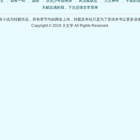
王
、
我有一剑
、
国医
、
洪荒少年猎艳录
、
风雪狐妖志
、
万古神帝
、
宇宙职
天赋拉满的我，下次还填非常简单
有小说为转载作品，所有章节均由网友上传，转载至本站只是为了宣传本书让更多读
Copyright © 2019 大文学 All Rights Reserved.