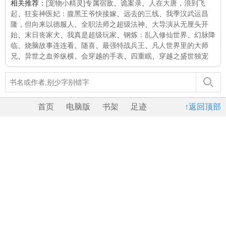
相关推荐：
[宠物小精灵]专属宿敌
、
诡案录
、
人在大唐，浪到飞
起
、
狂妄神医妃：腹黑王爷快接嫁
、
远去的三线
、
我季汉武运昌
隆，但向来以德服人
、
全职法师之超级法神
、
大导演从无厘头开
始
、
末日丧家犬
、
我真是超级玩家
、
钢炼：乱入修仙世界
、
幻脉降
临
、
烧脑故事连连看
、
随喜
、
最强特战兵王
、
凡人世界里的大师
兄
、
异世之血斧纵横
、
会穿越的手表
、
四重眠
、
穿越之盛世独宠
首页
电脑版
书架
足迹
↑返回顶部