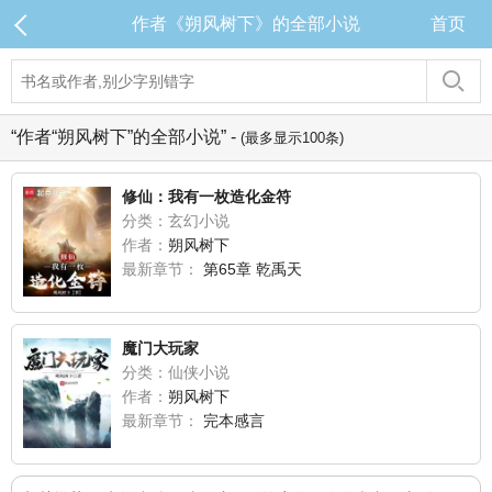
作者《朔风树下》的全部小说
首页
“作者“朔风树下”的全部小说” -
(最多显示100条)
修仙：我有一枚造化金符
分类：玄幻小说
作者：
朔风树下
最新章节：
第65章 乾禹天
魔门大玩家
分类：仙侠小说
作者：
朔风树下
最新章节：
完本感言