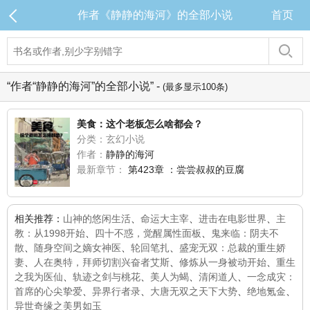
作者《静静的海河》的全部小说
首页
“作者“静静的海河”的全部小说” -
(最多显示100条)
美食：这个老板怎么啥都会？
分类：玄幻小说
作者：
静静的海河
最新章节：
第423章 ：尝尝叔叔的豆腐
相关推荐：
山神的悠闲生活
、
命运大主宰
、
进击在电影世界
、
主
教：从1998开始
、
四十不惑，觉醒属性面板
、
鬼来临：阴夫不
散
、
随身空间之嫡女神医
、
轮回笔扎
、
盛宠无双：总裁的重生娇
妻
、
人在奥特，拜师切割兴奋者艾斯
、
修炼从一身被动开始
、
重生
之我为医仙
、
轨迹之剑与桃花
、
美人为蝎
、
清闲道人
、
一念成灾：
首席的心尖挚爱
、
异界行者录
、
大唐无双之天下大势
、
绝地氪金
、
异世奇缘之美男如玉