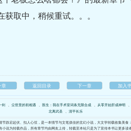
在获取中，稍候重试。。。
一章
返回目录
下一章
加入
一剑
、
尘世里的初相遇
、
医生：我在手术室词条无限合成
、
从零开始肝成神明
北离武圣
、
清平长乐
情节跌宕起伏、扣人心弦，是一本情节与文笔俱佳的玄幻小说，大文学转载收集美食
有小说为转载作品，所有章节均由网友上传，转载至本站只是为了宣传本书让更多读