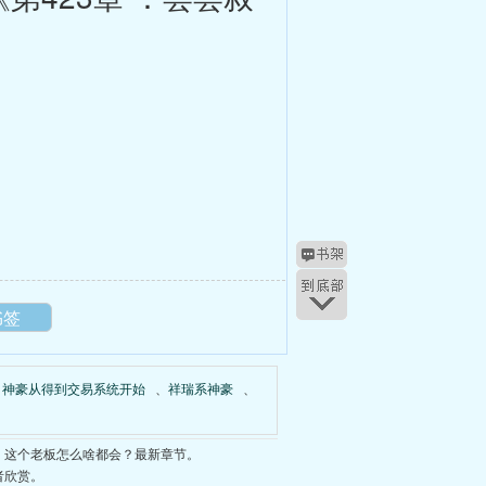
书签
、
神豪从得到交易系统开始
、
祥瑞系神豪
、
：这个老板怎么啥都会？最新章节。
者欣赏。