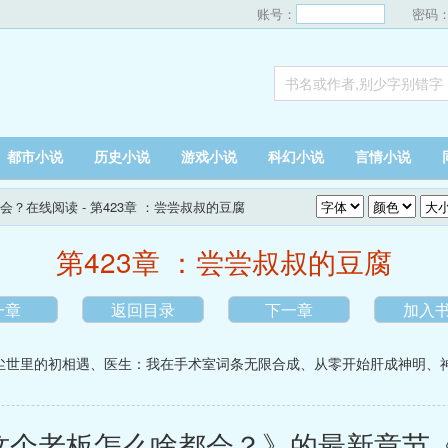
账号：
密码
都市小说
历史小说
游戏小说
科幻小说
言情小说
会？在线阅读
- 第423章 ：尝尝叔叔的豆腐
第423章 ：尝尝叔叔的豆腐
一章
返回目录
下一章
加入
尘世里的初相遇
、
医生：我在手术室词条无限合成
、
从零开始肝成神明
、
个老板怎么啥都会？》的最新章节《第