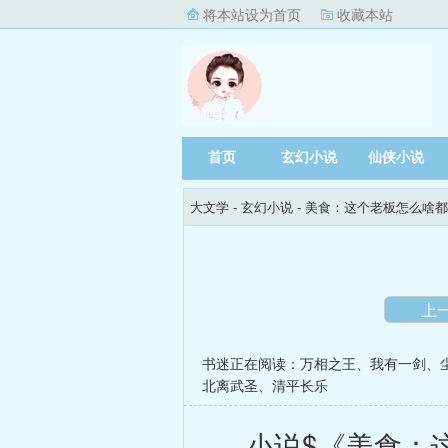
将本站设为首页
收藏本站
首页
玄幻小说
仙侠小说
大文学
- 玄幻小说 -
美食：这个老板怎么啥都
上
书迷正在阅读：
万相之王
、
我有一剑
、
北离武圣
、
清平长乐
小说$《美食：这