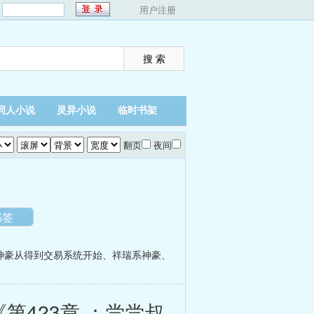
：
用户注册
同人小说
灵异小说
临时书架
翻页
夜间
书签
神豪从得到交易系统开始
、
祥瑞系神豪
、
423章 ：尝尝叔