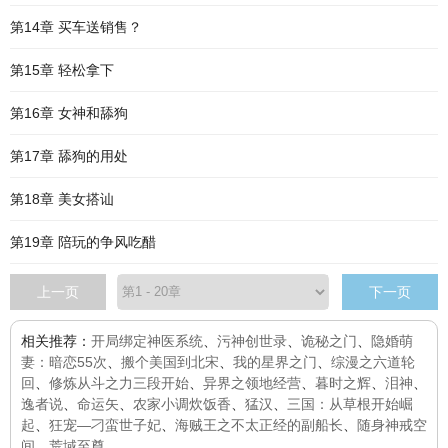
第14章 买车送销售？
第15章 轻松拿下
第16章 女神和舔狗
第17章 舔狗的用处
第18章 美女搭讪
第19章 陪玩的争风吃醋
上一页
下一页
相关推荐：
开局绑定神医系统
、
污神创世录
、
诡秘之门
、
隐婚萌
妻：暗恋55次
、
搬个美国到北宋
、
我的星界之门
、
综漫之六道轮
回
、
修炼从斗之力三段开始
、
异界之领地经营
、
暮时之辉
、
泪神
、
逸者说
、
命运矢
、
农家小调炊饭香
、
猛汉
、
三国：从草根开始崛
起
、
狂宠—刁蛮世子妃
、
海贼王之不太正经的副船长
、
随身神戒空
间
、
荒域至尊