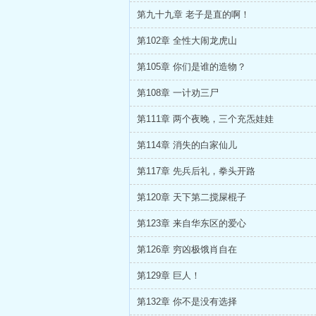
第九十九章 老子是直的啊！
第102章 全性大闹龙虎山
第105章 你们是谁的造物？
第108章 一计劝三尸
第111章 两个夜晚，三个充炁娃娃
第114章 消失的白家仙儿
第117章 先兵后礼，拳头开路
第120章 天下第二搅屎棍子
第123章 来自华东区的爱心
第126章 穷凶极饿肖自在
第129章 巨人！
第132章 你不是没有选择