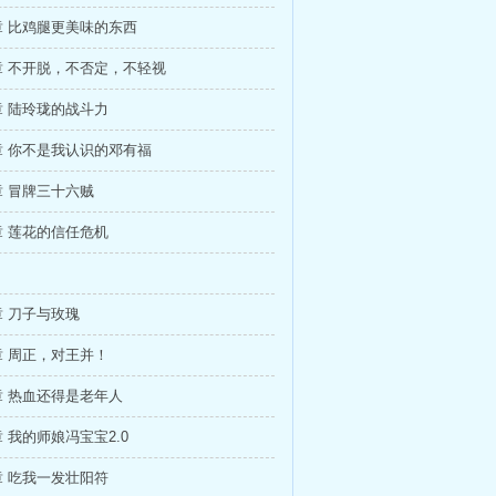
 比鸡腿更美味的东西
章 不开脱，不否定，不轻视
 陆玲珑的战斗力
章 你不是我认识的邓有福
 冒牌三十六贼
 莲花的信任危机
 刀子与玫瑰
 周正，对王并！
 热血还得是老年人
 我的师娘冯宝宝2.0
 吃我一发壮阳符