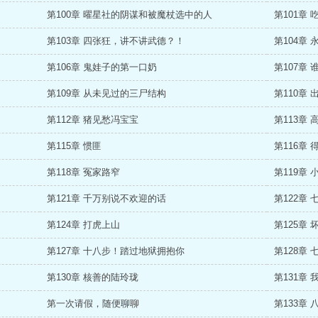
第100章 曜星社的阴谋和被魔杖选中的人
第101章
第103章 四张狂，讲不讲武德？！
第104章
第106章 鬼娃子的第一口奶
第107章
第109章 从未见过的三尸结构
第110章
第112章 猪见愁冯宝宝
第113章 
第115章 惯匪
第116章
第118章 冤家路窄
第119章
第121章 千万别说不欢迎的话
第122章
第124章 打虎上山
第125章
第127章 十八步！踏过地狱拥抱你
第128章
第130章 核善的陆玲珑
第131章
第一次请假，随便聊聊
第133章 