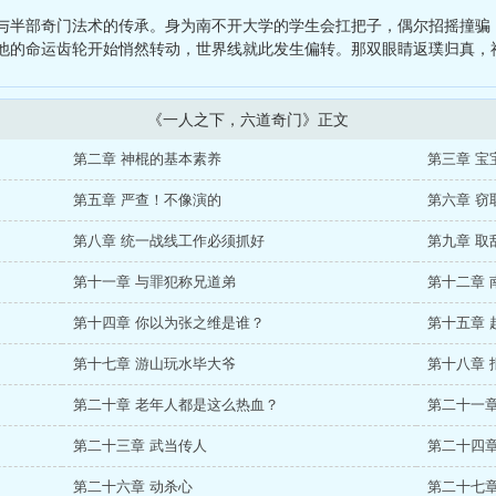
成了神兽的代行者
、
那年华娱，芳华待灼
、
全球攻略末日游戏
、
影视
与半部奇门法术的传承。身为南不开大学的学生会扛把子，偶尔招摇撞骗，
他的命运齿轮开始悄然转动，世界线就此发生偏转。那双眼睛返璞归真，神
《一人之下，六道奇门》正文
第二章 神棍的基本素养
第三章 宝
第五章 严查！不像演的
第六章 窃
第八章 统一战线工作必须抓好
第九章 取
第十一章 与罪犯称兄道弟
第十二章 
第十四章 你以为张之维是谁？
第十五章 
第十七章 游山玩水毕大爷
第十八章 
第二十章 老年人都是这么热血？
第二十一章
第二十三章 武当传人
第二十四章
第二十六章 动杀心
第二十七章