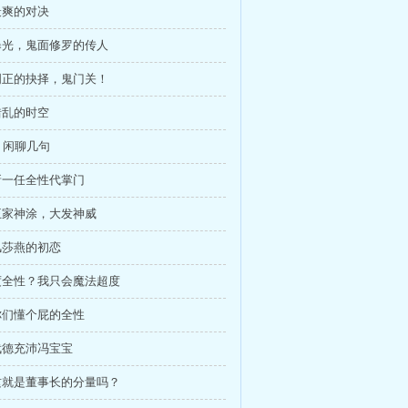
 最爽的对决
 曝光，鬼面修罗的传人
 周正的抉择，鬼门关！
 错乱的时空
，闲聊几句
 新一任全性代掌门
 王家神涂，大发神威
 风莎燕的初恋
 度全性？我只会魔法超度
 你们懂个屁的全性
 武德充沛冯宝宝
 这就是董事长的分量吗？