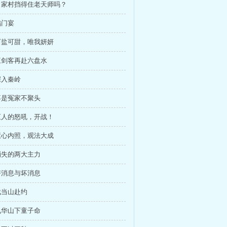
 吕家村挡得住老天师吗？
鸿门宴
 可盐可甜，唯我妍妍
 三剑客再赴六盘水
深入秦岭
 不是冤家不聚头
 巨人的怒吼，开战！
 慧心内照，观法大成
 消失的两大主力
 好消息与坏消息
 武当山赴约
 九华山下童子命