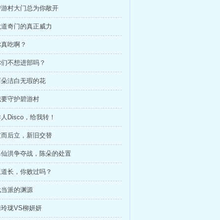
 碧游村大门总为你敞开
 六道奇门的真正威力
 你真吃啊？
 你们不想进部吗？
 两朵洁白无瑕的花
 我要守护碧游村
异人Disco，给我转！
 破而后立，新旧交替
 马仙洪争夺战，陈朵的处置
 王道长，你败过吗？
 武当派的渊源
 陆玲珑VS柳妍妍