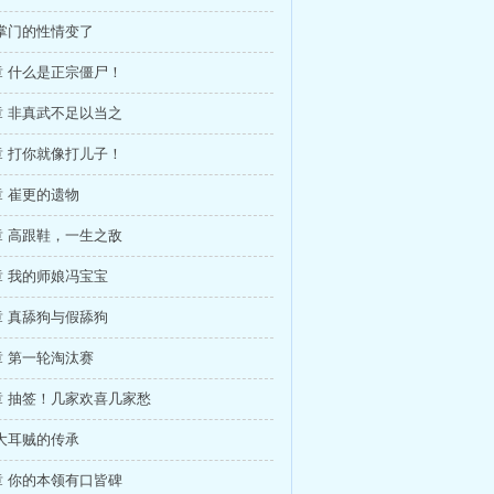
掌门的性情变了
 什么是正宗僵尸！
 非真武不足以当之
 打你就像打儿子！
 崔更的遗物
 高跟鞋，一生之敌
 我的师娘冯宝宝
 真舔狗与假舔狗
 第一轮淘汰赛
章 抽签！几家欢喜几家愁
大耳贼的传承
 你的本领有口皆碑