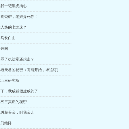
 吃我一记黑虎掏心
 永觉秃驴，老娘弄死你！
 谁人炼的七龙珠？
 出马长白山
高钰阑
 得罪了执法堂还想走？
 小通天谷的秘密（高能开始，求追订）
 七五三研究所
 坏了，我成狐假虎威的了
 七五三真正的秘密
 我叫花骨朵，叫我朵儿
八门绝阵