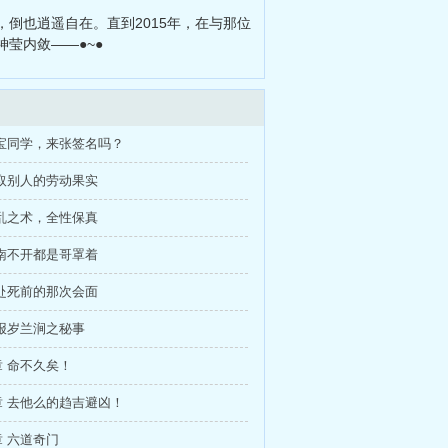
诸天：败类从三十而已开始
、
我靠
倒也逍遥自在。直到2015年，在与那位
莹内敛——●~●
宝同学，来张签名吗？
取别人的劳动果实
乱之术，全性保真
南不开都是哥罩着
赴死前的那次会面
报岁兰涧之秘事
 命不久矣！
 去他么的趋吉避凶！
 六道奇门