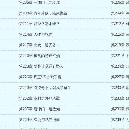
第205章 一血门，陆玲珑
第206章
第208章 青年才俊，陆家聚首
第209章 
第211章 吕家？端木瑛？
第212章
第214章 人体与气局
第215章
第217章 出发，通天谷！
第218章 
第220章 樱岛的特产红酒
第221章
第223章 要是让我遇到野人
第224章
第226章 周正VS井鹤千雪
第227章
第229章 脊梁弯下，就成了畜生
第230章
第232章 意料之外的杀戮
第233章
第235章 返津门，遇故知
第236章
第238章 崔更与武当旧事
第239章