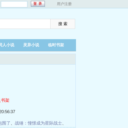
：
用户注册
同人小说
灵异小说
临时书架
入书架
0:56:37
包围了
、
战锤：憧憬成为星际战士
、