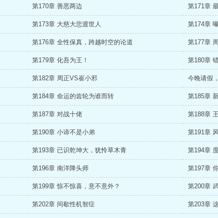
第170章 善恶两边
第171章
第173章 大慈大悲渡世人
第174章
第176章 全性保真，跨越时空的论道
第177章
第179章 化吾为王！
第180章
第182章 周正VS崔小邪
今晚请假
第184章 命运的齿轮为谁而转
第185章
第187章 对战十佬
第188章
第190章 小谛不是小弟
第191章
第193章 已识乾坤大，犹怜草木青
第194章
第196章 南洋降头师
第197章
第199章 惊不惊喜，意不意外？
第200章
第202章 间歇性机智症
第203章