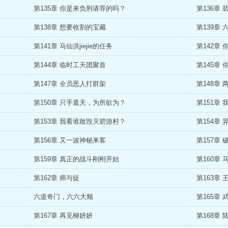
第135章 你是来负荆请罪的吗？
第136章
第138章 想要收割的宝藏
第139章
第141章 马仙洪jiejie的任务
第142章
第144章 临时工天团聚首
第145章
第147章 全员恶人打群架
第148章
第150章 只手遮天，为所欲为？
第151章
第153章 我看谁敢毁灭碧游村？
第154章 
第156章 又一波神秘来客
第157章
第159章 真正的战斗刚刚开始
第160章
第162章 师与徒
第163章
六道奇门，六六大顺
第165章
第167章 再见柳妍妍
第168章