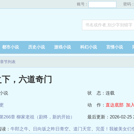
账号：
密码
都市小说
历史小说
游戏小说
科幻小说
言情小说
章节列表
之下，六道奇门
小说
状 态：连载
更
动 作：
直达底部
加
第266章 柳家老祖（剧终，新的开始）
最后更新：2026-02-25 2
阅读：
牛郎之牛
、
日向坂之昨日青空
、
道门天官
、
完蛋！我被美女们