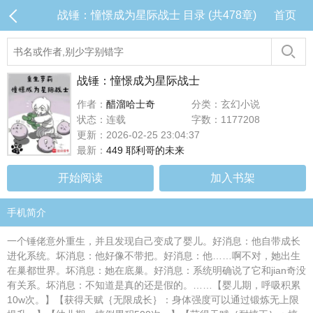
战锤：憧憬成为星际战士 目录 (共478章)
首页
战锤：憧憬成为星际战士
作者：
醋溜哈士奇
分类：玄幻小说
状态：连载
字数：1177208
更新：2026-02-25 23:04:37
最新：
449 耶利哥的未来
开始阅读
加入书架
手机简介
一个锤佬意外重生，并且发现自己变成了婴儿。好消息：他自带成长
进化系统。坏消息：他好像不带把。好消息：他……啊不对，她出生
在巢都世界。坏消息：她在底巢。好消息：系统明确说了它和jian奇没
有关系。坏消息：不知道是真的还是假的。……【婴儿期，呼吸积累
10w次。】【获得天赋｛无限成长｝：身体强度可以通过锻炼无上限