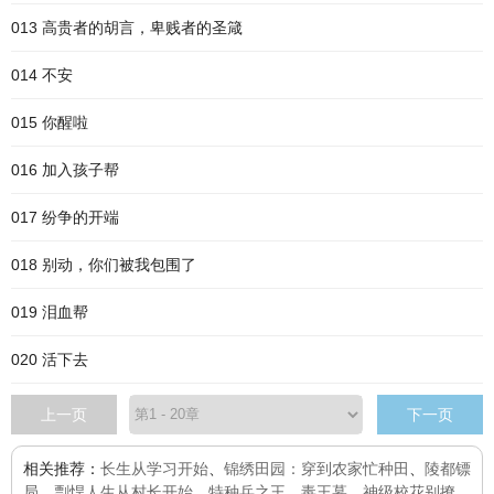
013 高贵者的胡言，卑贱者的圣箴
014 不安
015 你醒啦
016 加入孩子帮
017 纷争的开端
018 别动，你们被我包围了
019 泪血帮
020 活下去
上一页
下一页
相关推荐：
长生从学习开始
、
锦绣田园：穿到农家忙种田
、
陵都镖
局
、
剽悍人生从村长开始
、
特种兵之王
、
毒王墓
、
神级校花别撩