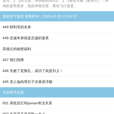
提升。】【幼儿期，摔倒累积500次。】【获得天赋｛耐摔王｝：摔
倒的姿势更多，免疫摔落伤害，乘坐飞行器更...
最新章节预览 更新时间：2026-02-25 23:04:37
449 耶利哥的未来
448 忠诚本身就是忠诚的嘉奖
高领主的秘密福利
447 我们投降
446 失败了是叛乱，成功了就是归义！
445 圣人伽呙用石子击落巡洋舰
全部章节列表
001 系统说它和jianian奇没关系