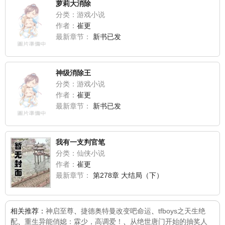
萝莉大消除
分类：游戏小说
作者：
崔更
最新章节：
新书已发
神级消除王
分类：游戏小说
作者：
崔更
最新章节：
新书已发
我有一支判官笔
分类：仙侠小说
作者：
崔更
最新章节：
第278章 大结局（下）
相关推荐：
神启至尊
、
捷德奥特曼改变吧命运
、
tfboys之天生绝
配
、
重生异能俏媳：霖少，高调爱！
、
从绝世唐门开始的抽奖人