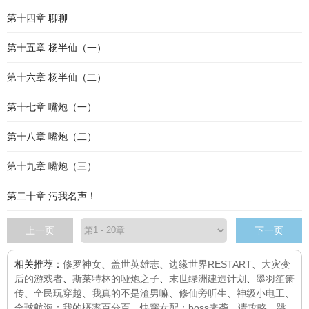
第十四章 聊聊
第十五章 杨半仙（一）
第十六章 杨半仙（二）
第十七章 嘴炮（一）
第十八章 嘴炮（二）
第十九章 嘴炮（三）
第二十章 污我名声！
上一页
下一页
相关推荐：
修罗神女
、
盖世英雄志
、
边缘世界RESTART
、
大灾变
后的游戏者
、
斯莱特林的哑炮之子
、
末世绿洲建造计划
、
墨羽笙箫
传
、
全民玩穿越
、
我真的不是渣男嘛
、
修仙旁听生
、
神级小电工
、
全球航海：我的概率百分百
、
快穿女配：boss来袭，请攻略
、
跳