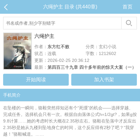
六绳护主 目录 (共440章)
首页
六绳护主
作者：
东方红不败
分类：玄幻小说
状态：连载
字数：1212602
更新：2026-02-25 20:36:12
最新：
第四百三十九章 四十多年前的惊天大案（一）
开始阅读
加入书架
手机简介
在坠楼的一瞬间，骆毅突然得知还有个“死缓”的机会——选择穿越、
完成任务。选择机会只有一次。根据自由落体公式h=1/2gt?，如果g按
9.8计算……她的考虑时长大概在2.35秒左右。骆毅在坠落中才反应出
2.35秒是她从九楼到坠地身亡的时间，这个反应得有2秒了吧？“我穿
越！”骆毅喊道。……