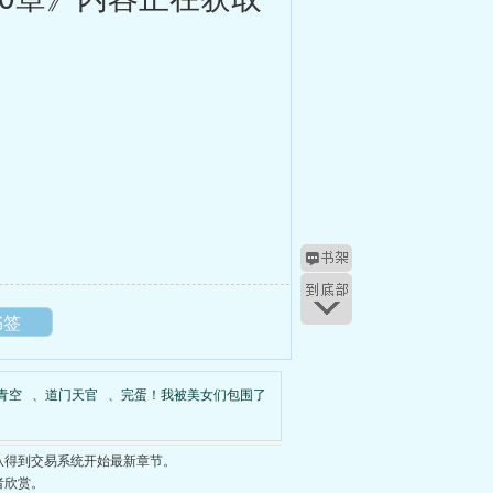
书签
青空
、
道门天官
、
完蛋！我被美女们包围了
从得到交易系统开始最新章节。
者欣赏。