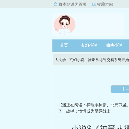
将本站设为首页
收藏本站
首页
玄幻小说
仙侠小说
大文学
- 玄幻小说 -
神豪从得到交易系统开始
上
书迷正在阅读：
祥瑞系神豪
、
北离武圣
了
、
战锤：憧憬成为星际战士
小说$《神豪从得