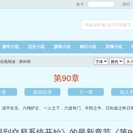
账号：
密码
都市小说
历史小说
游戏小说
科幻小说
言情小说
在线阅读
- 第90章
第90章
一章
返回目录
下一章
加入
、
清平长乐
、
六绳护主
、
一人之下，六道奇门
、
牛郎之牛
、
日向坂之昨日
到交易系统开始》的最新章节《第9