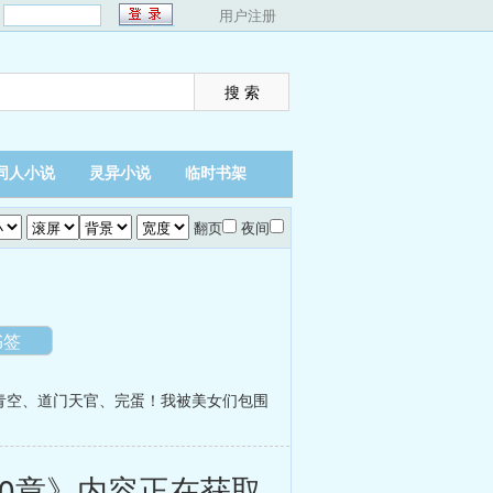
：
用户注册
同人小说
灵异小说
临时书架
翻页
夜间
书签
青空
、
道门天官
、
完蛋！我被美女们包围
0章》内容正在获取