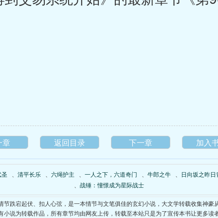
。
一章
返回目录
下一章
加入
武圣
、
清平长乐
、
六绳护主
、
一人之下，六道奇门
、
牛郎之牛
、
日向坂之昨日
、
战锤：憧憬成为星际战士
情节跌宕起伏、扣人心弦，是一本情节与文笔俱佳的玄幻小说，大文学转载收集神豪
有小说为转载作品，所有章节均由网友上传，转载至本站只是为了宣传本书让更多读