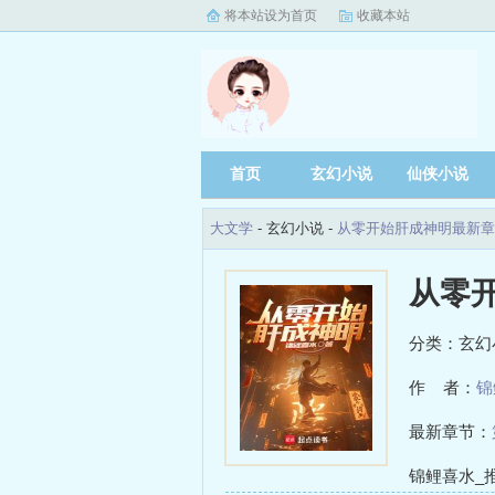
将本站设为首页
收藏本站
首页
玄幻小说
仙侠小说
大文学
- 玄幻小说 -
从零开始肝成神明最新章
从零
分类：玄幻
作 者：
锦
最新章节：
锦鲤喜水_