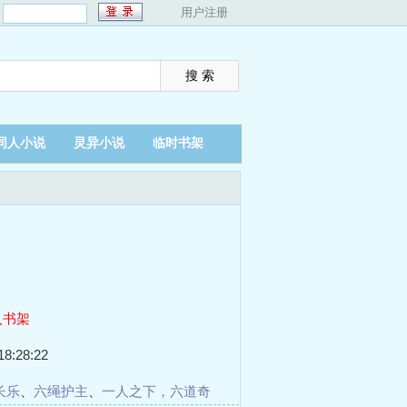
：
用户注册
同人小说
灵异小说
临时书架
入书架
8:28:22
长乐
、
六绳护主
、
一人之下，六道奇