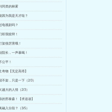
找到同类的林雾
可能因为我是天才哒？
看过电视剧吗？
你们听我狡辩！
我打架很厉害哦！
裴副院长，一声暴喝！
这不公平！
旧土奇物【无定高塔】
不招不架，只是一下（2/3）
越欠越大的人情（2/3）
震惊的邢泰森！【求追读】
完美融入分段？（3/5）