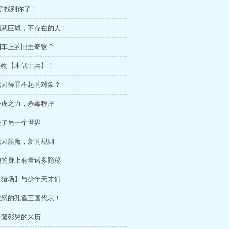
好了找到你了！
 霸武巨城，不存在的人！
 列车上的旧土奇物？
 奇物【木偶士兵】！
 戏园得罪不起的对象？
 圣虎之力，杀毒程序
 去了另一个世界
 戏园黑魔，新的规则
 她的身上有着诸多隐秘
 【猎场】与少年天才们
 震怒的孔雀王国代表！
 伊藤彰晃的来历