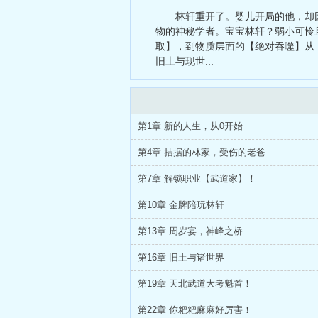
门
、
牛郎之
林轩重开了。婴儿开局的他，却
物的神秘学者。宝宝林轩？弱小可怜
取】，到物质层面的【绝对吞噬】从
旧土与现世...
第1章 新的人生，从0开始
第4章 拮据的林家，受伤的老爸
第7章 解锁职业【武道家】！
第10章 金牌陪玩林轩
第13章 周岁宴，神峰之桥
第16章 旧土与诸世界
第19章 天北武道大考魁首！
第22章 你粑粑麻麻好厉害！