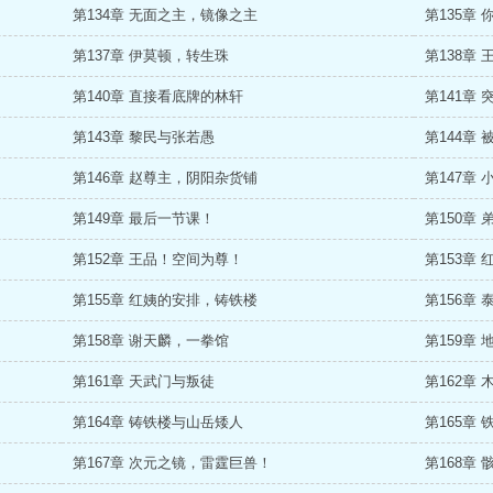
第134章 无面之主，镜像之主
第135章
第137章 伊莫顿，转生珠
第138章
第140章 直接看底牌的林轩
第141章
第143章 黎民与张若愚
第144章
第146章 赵尊主，阴阳杂货铺
第147章
第149章 最后一节课！
第150章
第152章 王品！空间为尊！
第153章
第155章 红姨的安排，铸铁楼
第156章
第158章 谢天麟，一拳馆
第159章
第161章 天武门与叛徒
第162章
第164章 铸铁楼与山岳矮人
第165章
第167章 次元之镜，雷霆巨兽！
第168章