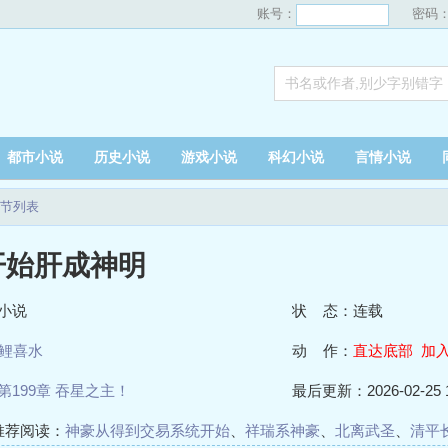
账号：
密码
都市小说
历史小说
游戏小说
科幻小说
言情小说
节列表
开始肝成神明
小说
状 态：连载
鲤喜水
动 作：
直达底部
加
第199章 吞星之主！
最后更新：2026-02-25 1
推荐阅读：
神豪从得到交易系统开始
、
祥瑞系神豪
、
北离武圣
、
清平