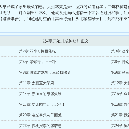
牛
、
日向坂之昨日青空
、
道门天官
、
完蛋！我被美女们包围了
因早产成了家里最菜的崽。大姐林柔是天生怪力的武道新星，二哥林雾是
且无助……好在刚出生不久，他就发觉自己拥有一个可以通过肝经验，让
【蹒跚学步】，到超越时空的【高维行走】从【碳基猴子】，到不死不灭的
《从零开始肝成神明》正文
第2章 弱小可怜且能吃
第3章 这
第5章 紫蟾毒，旧土种
第6章 特
第8章 真意游龙步，三级权限者
第9章 第
第11章 太夏五大学府
第12章 
第14章 赤血果的夸张效果
第15章 
第17章 幼儿园生活，启动！
第18章 
第20章 电光暴猿与千面狐
第21章 
第23章 投桃报李的张若愚
第24章 