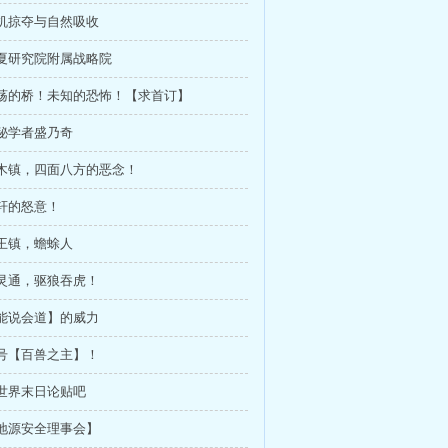
生机掠夺与自然吸收
太夏研究院附属战略院
震荡的桥！未知的恐怖！【求首订】
神秘学者盛乃奇
南木镇，四面八方的恶念！
林轩的怒意！
蟾王镇，蟾蜍人
万灵通，驱狼吞虎！
【能说会道】的威力
称号【百兽之主】！
诸世界末日论贴吧
【地源安全理事会】