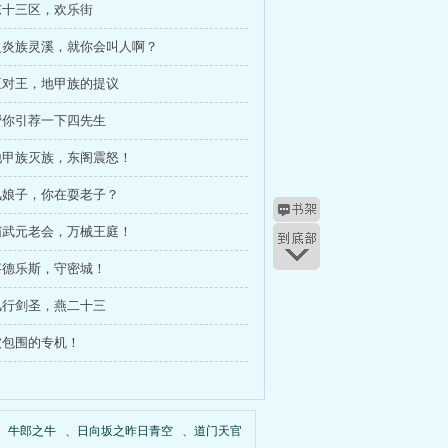
 东十三区，欢乐街
 灵炎族灵溪，就你会叫人啊？
 王对王，地甲族的提议
 帮你引荐一下四先生
 地甲族灭族，东阁震怒！
 风娘子，你在耍老子？
 霸武元老会，万械王庭！
 芬德乐斯，守密城！
 风行剑圣，燕二十三
 被包围的专机！
、
牛郎之牛
、
日向坂之昨日青空
、
道门天官