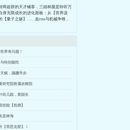
智商超群的天才械客，三姐林胧是聆听万
自身无限成长的进化面板：从【营养汲
【量子之躯】……血rou与机械争锋，
个世界有问题！
别与特别能吃
三天赋，蹒跚学步
太夏研究院附属农粮院
双叶幼儿园，黄园长
领悟技能【投掷】
我爸是林海
称号【罪恶克星】！