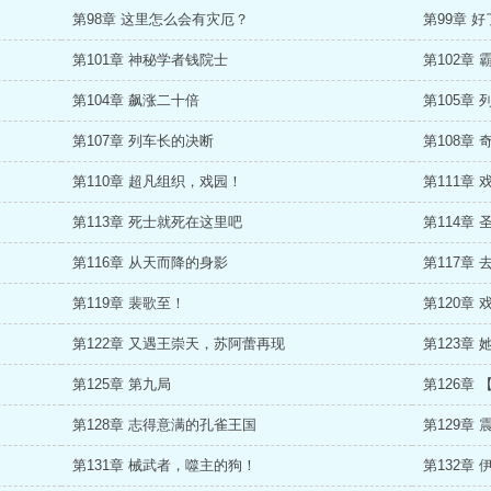
第98章 这里怎么会有灾厄？
第99章 
第101章 神秘学者钱院士
第102章
第104章 飙涨二十倍
第105章
第107章 列车长的决断
第108章
第110章 超凡组织，戏园！
第111章
第113章 死士就死在这里吧
第114章
第116章 从天而降的身影
第117章
第119章 裴歌至！
第120章
第122章 又遇王崇天，苏阿蕾再现
第123章
第125章 第九局
第126章
第128章 志得意满的孔雀王国
第129章
第131章 械武者，噬主的狗！
第132章