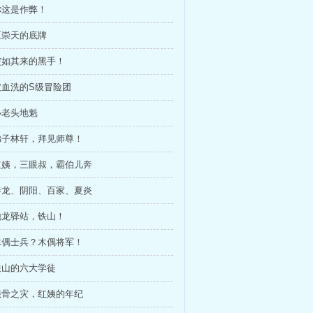
 你这是作弊！
 王崇天的底牌
 突如其来的黑手！
 被血洗的S级冒险团
 小老头地魁
 弟子林轩，拜见师尊！
 红姨，三眼叔，霸伯儿奔
 泰龙、阴阳、百家、夏炎
 地龙驿站，铁山！
 木偶士兵？木偶将军！
 铁山的六大学徒
 骸骨之灾，红姨的年纪