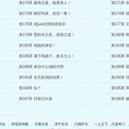
第170章 森海王庭，痴愚老人！
第171章
第173章 林轩到来，杰克一拳！
第174章
第176章 老jian巨猾的老祖宗
第177章
第179章 贾科伊之死，奎因之谋！
第180章
第182章 地魁的身份！
第183章
第185章 属下风娘子，参见大人！
第186章
第188章 来自中心城的冲突
第189章
第191章 史无前例的结果！
第192章
第194章 仙？
第195章
第197章 目标已出发
第198章
开始
、
祥瑞系神豪
、
北离武圣
、
清平长乐
、
六绳护主
、
一人之下，六道奇门