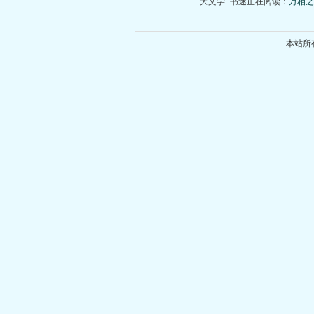
大文学_书迷正在阅读：
万相之
本站所