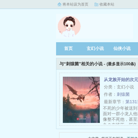
将本站设为首页
收藏本站
首页
玄幻小说
仙侠小说
与“刺猿菌”相关的小说 -
(最多显示100条)
从龙族开始的次
分类：玄幻小说
作者：
刺猿菌
最新章节：
第13
不死的少年被送到
面对一群小龙人他
像整不死他，甚至
办？在线等，挺急