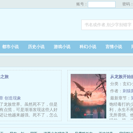
账号：
密码
都市小说
历史小说
游戏小说
科幻小说
言情小说
元之旅
从龙族开始
分类：玄幻
作者：
刺猿
1章 创造现象
最新章节：
了龙族世界。虽然死不了，但是
饱经毒打的
有点慌，可是渐渐发现这些人好
利，永生不
还让他越来越强。死不了，怎么
无所畏惧。
……
经的一切。