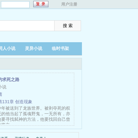
：
用户注册
同人小说
灵异小说
临时书架
的求死之路
小说
菌
第131章 创造现象
少年被送到了龙族世界。被剥夺死的权
死的他当起了孤魂野鬼，一无所有，亦
他要寻找弑神的方法，他要找回自己曾
他将立……