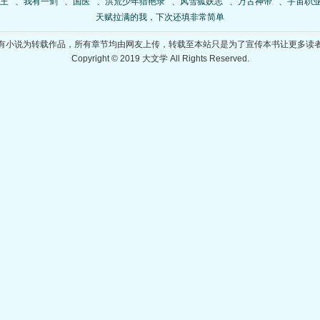
王
、
我有一剑
、
国医
、
洪荒少年猎艳录
、
风雪狐妖志
、
万古神帝
、
宇宙职
天赋拉满的我，下次还填非常简单
有小说为转载作品，所有章节均由网友上传，转载至本站只是为了宣传本书让更多读
Copyright © 2019 大文学 All Rights Reserved.