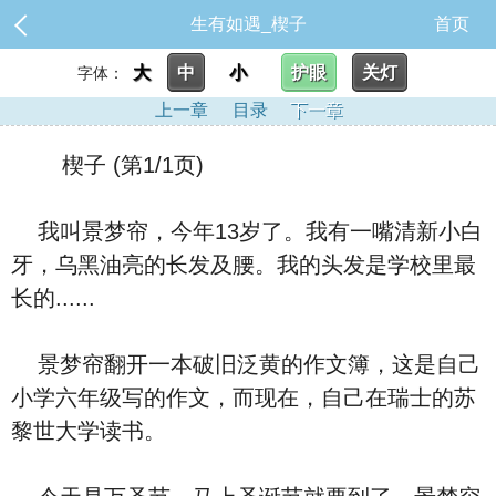
生有如遇_楔子
首页
大
中
小
护眼
关灯
字体：
上一章
目录
下一章
楔子 (第1/1页)
我叫景梦帘，今年13岁了。我有一嘴清新小白
牙，乌黑油亮的长发及腰。我的头发是学校里最
长的......
景梦帘翻开一本破旧泛黄的作文簿，这是自己
小学六年级写的作文，而现在，自己在瑞士的苏
黎世大学读书。