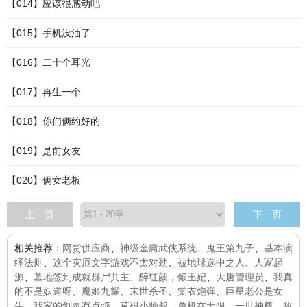
【014】应该很感动吧
【015】手机没油了
【016】二十个耳光
【017】再生一个
【018】你们俩约好的
【019】是前女友
【020】俩女老板
上一页
下一页
相关推荐：
网货供应商
、
神级金庸武侠系统
、
鬼王第九子
、
基本演
绎法则
、
这个灾厄文字游戏不太对劲
、
被地球选中之人
、
人冢起
源
、
墓地签到成就群尸共主
、
醉红颜，倾王妃
、
大唐管理员
、
我真
的不是妖道呀
、
魔姬九耀
、
末世杀圣
、
棠衣炮弹
、
巨星老公是女
生
、
我家的剑灵有点烦
、
草根小师叔
、
单机在无限
、
一世神尊
、
故