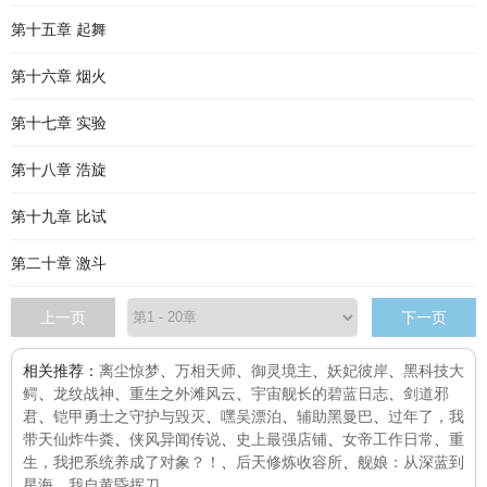
第十五章 起舞
第十六章 烟火
第十七章 实验
第十八章 浩旋
第十九章 比试
第二十章 激斗
上一页
下一页
相关推荐：
离尘惊梦
、
万相天师
、
御灵境主
、
妖妃彼岸
、
黑科技大
鳄
、
龙纹战神
、
重生之外滩风云
、
宇宙舰长的碧蓝日志
、
剑道邪
君
、
铠甲勇士之守护与毁灭
、
嘿吴漂泊
、
辅助黑曼巴
、
过年了，我
带天仙炸牛粪
、
侠风异闻传说
、
史上最强店铺
、
女帝工作日常
、
重
生，我把系统养成了对象？！
、
后天修炼收容所
、
舰娘：从深蓝到
星海
、
我自黄昏挥刀