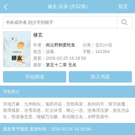
修玄 目录 (共52章)
首页
修玄
作者：
闲云野鹤爱吃鱼
分类：玄幻小说
状态：连载
字数：161354
更新：2026-02-25 16:18:56
最新：
第五十二章 无名
开始阅读
加入书架
手机简介
天地万象，九州纷纭，鬼邪并起，浩然风雷，执剑问天，斩尽妖魔，
寒潭孤影，冷雪高悬，红尘沐雪，唯心一念。沧海浮沉渺，造化为众
生，悟道修玄意，噬破万法极，和光随尘去，乡野笑谈中。
最新章节预览 更新时间：2026-02-25 16:18:56