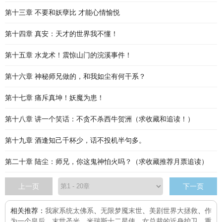
第十三章 不要和妖孽比 才能心情愉悦
第十四章 真安：天才的世界我不懂！
第十五章 水龙术！震惊山门的浣溪事件！
第十六章 神秘师兄做的，和我如尘有何干系？
第十七章 痛斥真坤！妖魔为患！
第十八章 讲一个笑话：不贪不杀西牛贺洲（求收藏和追读！）
第十九章 酒逢知己千杯少，话不投机半句多。
第二十章 陆尘：师兄，你这鬼神怕火吗？（求收藏推荐月票追读）
上一页
下一页
相关推荐：
我家系统太佛系
、
无限梦魇末世
、
美剧世界大拯救
、
作
为一个皇后
、
末世圣光
、
米瑞斯十二星使
、
女总裁的近身护卫
、
重