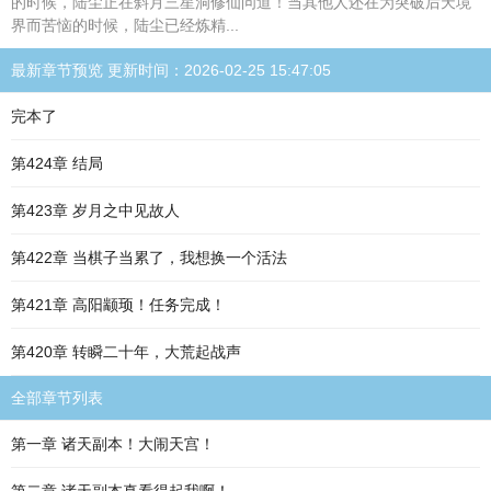
的时候，陆尘正在斜月三星洞修仙问道！当其他人还在为突破后天境
界而苦恼的时候，陆尘已经炼精...
最新章节预览 更新时间：2026-02-25 15:47:05
完本了
第424章 结局
第423章 岁月之中见故人
第422章 当棋子当累了，我想换一个活法
第421章 高阳颛顼！任务完成！
第420章 转瞬二十年，大荒起战声
全部章节列表
第一章 诸天副本！大闹天宫！