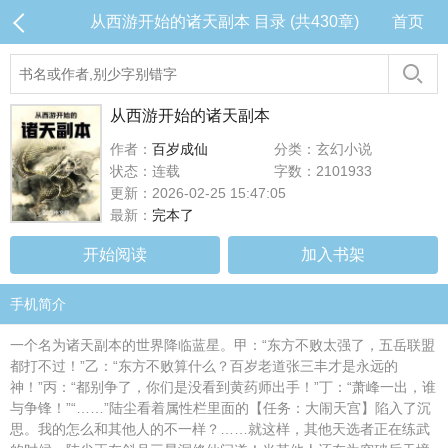
从西游开始的诸天副本 目录 (共430章)
首页
从西游开始的诸天副本
作者：
百岁成仙
分类：玄幻小说
状态：连载
字数：2101933
更新：2026-02-25 15:47:05
最新：
完本了
开始阅读
加入书架
手机简介
一个名为诸天副本的世界降临蓝星。甲：“东方不败太强了，五岳联盟
都打不过！”乙：“东方不败算什么？百岁老道张三丰才是永远的
神！”丙：“都别争了，你们是没看到黄药师出手！”丁：“萧峰一出，谁
与争锋！”“……”陆尘看着属性栏里面的【任务：大闹天宫】陷入了沉
思。我的怎么和其他人的不一样？……就这样，其他天选者正在练武